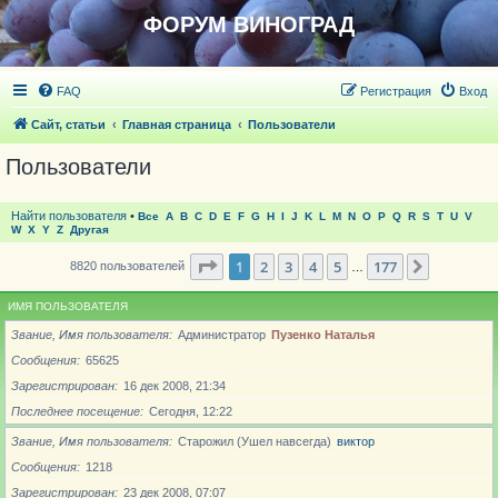
ФОРУМ ВИНОГРАД
FAQ
Регистрация
Вход
Сайт, статьи
Главная страница
Пользователи
Пользователи
Найти пользователя
•
Все
A
B
C
D
E
F
G
H
I
J
K
L
M
N
O
P
Q
R
S
T
U
V
W
X
Y
Z
Другая
Страница
1
из
177
1
2
3
4
5
177
След.
8820 пользователей
…
ИМЯ ПОЛЬЗОВАТЕЛЯ
Звание, Имя пользователя
Администратор
Пузенко Наталья
Сообщения
65625
Зарегистрирован
16 дек 2008, 21:34
Последнее посещение
Сегодня, 12:22
Звание, Имя пользователя
Старожил (Ушел навсегда)
виктор
Сообщения
1218
Зарегистрирован
23 дек 2008, 07:07