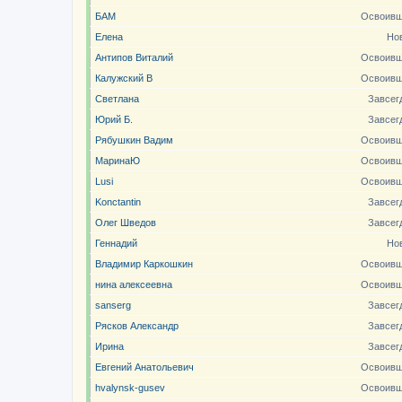
БАМ
Освоивш
Елена
Но
Антипов Виталий
Освоивш
Калужский В
Освоивш
Светлана
Завсег
Юрий Б.
Завсег
Рябушкин Вадим
Освоивш
МаринаЮ
Освоивш
Lusi
Освоивш
Konctantin
Завсег
Олег Шведов
Завсег
Геннадий
Но
Владимир Каркошкин
Освоивш
нина алексеевна
Освоивш
sanserg
Завсег
Рясков Александр
Завсег
Ирина
Завсег
Евгений Анатольевич
Освоивш
hvalynsk-gusev
Освоивш