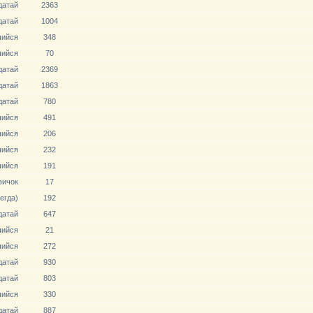
датай
2363
датай
1004
ийся
348
ийся
70
датай
2369
датай
1863
датай
780
ийся
491
ийся
206
ийся
232
ийся
191
вичoк
17
егда)
192
датай
647
ийся
21
ийся
272
датай
930
датай
803
ийся
330
датай
887