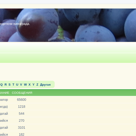
редители винограда.
Q
R
S
T
U
V
W
X
Y
Z
Другая
ВАНИЕ
СООБЩЕНИЯ
ратор
65600
егда)
1218
датай
544
ийся
270
датай
3101
ийся
182