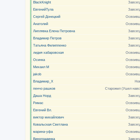
BlackKnight
Завсег
ЕвгенийТула
Завсег
Сергей Донецкий
Освоивш
Анатолий
Освоивш
Липлявка Елена Петровна
Завсег
Владимир Петров
Завсег
Татьяна Филиппенко
Завсег
лидия хабаровская
Освоивш
Осинка
Освоивш
Михаил М
Освоивш
jakob
Освоивш
Владимир_X
Но
пенчо рашков
Старожил (Ушел навс
Даша Норд
Завсег
Римас
Освоивш
Евгений Вл.
Освоивш
виктор михайлович
Завсег
Ковальская Светлана
Завсег
марина-уфа
Освоивш
Виноградинка
Завсег