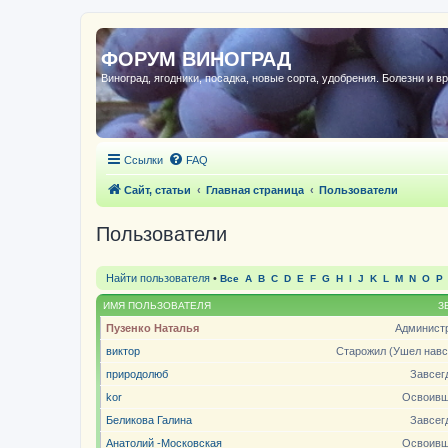
ФОРУМ ВИНОГРАД
Виноград, ягодники, посадка, новые сорта, удобрения. Болезни и в
Ссылки
FAQ
Сайт, статьи
Главная страница
Пользователи
Пользователи
Найти пользователя
•
Все
A
B
C
D
E
F
G
H
I
J
K
L
M
N
O
P
ИМЯ ПОЛЬЗОВАТЕЛЯ
З
Пузенко Наталья
Админист
виктор
Старожил (Ушел навс
природолюб
Завсег
kor
Освоивш
Беликова Галина
Завсег
Анатолий -Московская
Освоивш