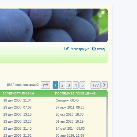
Регистрация
Вход
Страница
1
из
177
1
2
3
4
5
177
След.
8812 пользователей
…
ЗАРЕГИСТРИРОВАН
ПОСЛЕДНЕЕ ПОСЕЩЕНИЕ
16 дек 2008, 21:34
Сегодня, 00:46
23 дек 2008, 07:07
27 июн 2011, 09:28
23 дек 2008, 13:10
26 окт 2018, 18:33
23 дек 2008, 13:25
01 авг 2026, 19:19
23 дек 2008, 21:40
14 май 2014, 08:03
23 дек 2008, 21:52
30 апр 2026, 21:59