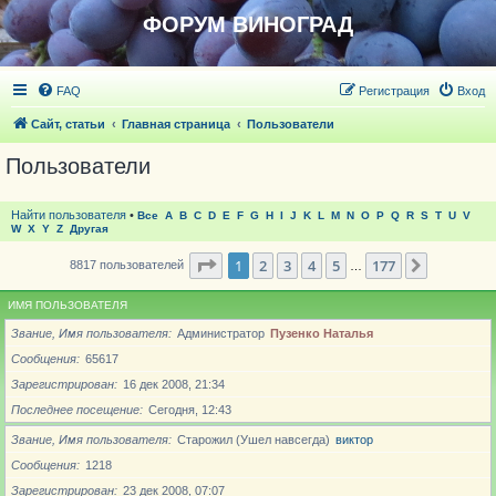
ФОРУМ ВИНОГРАД
FAQ
Регистрация
Вход
Сайт, статьи
Главная страница
Пользователи
Пользователи
Найти пользователя
•
Все
A
B
C
D
E
F
G
H
I
J
K
L
M
N
O
P
Q
R
S
T
U
V
W
X
Y
Z
Другая
Страница
1
из
177
1
2
3
4
5
177
След.
8817 пользователей
…
ИМЯ ПОЛЬЗОВАТЕЛЯ
Звание, Имя пользователя
Администратор
Пузенко Наталья
Сообщения
65617
Зарегистрирован
16 дек 2008, 21:34
Последнее посещение
Сегодня, 12:43
Звание, Имя пользователя
Старожил (Ушел навсегда)
виктор
Сообщения
1218
Зарегистрирован
23 дек 2008, 07:07