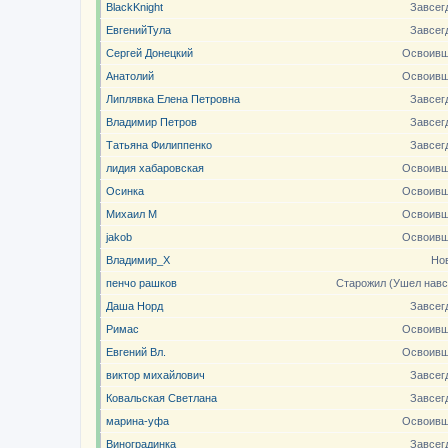
BlackKnight
Завсег
ЕвгенийТула
Завсег
Сергей Донецкий
Освоивш
Анатолий
Освоивш
Липлявка Елена Петровна
Завсег
Владимир Петров
Завсег
Татьяна Филиппенко
Завсег
лидия хабаровская
Освоивш
Осинка
Освоивш
Михаил М
Освоивш
jakob
Освоивш
Владимир_X
Но
пенчо рашков
Старожил (Ушел навс
Даша Норд
Завсег
Римас
Освоивш
Евгений Вл.
Освоивш
виктор михайлович
Завсег
Ковальская Светлана
Завсег
марина-уфа
Освоивш
Виноградинка
Завсег