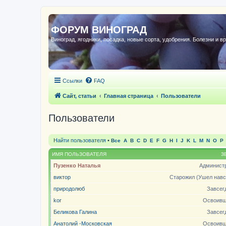
ФОРУМ ВИНОГРАД
Виноград, ягодники, посадка, новые сорта, удобрения. Болезни и в
Ссылки
FAQ
Сайт, статьи
Главная страница
Пользователи
Пользователи
Найти пользователя
•
Все
A
B
C
D
E
F
G
H
I
J
K
L
M
N
O
P
ИМЯ ПОЛЬЗОВАТЕЛЯ
З
Пузенко Наталья
Админист
виктор
Старожил (Ушел навс
природолюб
Завсег
kor
Освоивш
Беликова Галина
Завсег
Анатолий -Московская
Освоивш