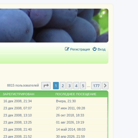
Регистрация
Вход
Страница
1
из
177
1
2
3
4
5
177
След.
8815 пользователей
…
ЗАРЕГИСТРИРОВАН
ПОСЛЕДНЕЕ ПОСЕЩЕНИЕ
16 дек 2008, 21:34
Вчера, 21:30
23 дек 2008, 07:07
27 июн 2011, 09:28
23 дек 2008, 13:10
26 окт 2018, 18:33
23 дек 2008, 13:25
01 авг 2026, 19:19
23 дек 2008, 21:40
14 май 2014, 08:03
23 дек 2008, 21:52
30 апр 2026, 21:59