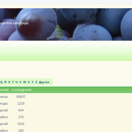
редители винограда.
Q
R
S
T
U
V
W
X
Y
Z
Другая
ВАНИЕ
СООБЩЕНИЯ
ратор
65607
егда)
1218
датай
544
ийся
270
датай
3101
ийся
182