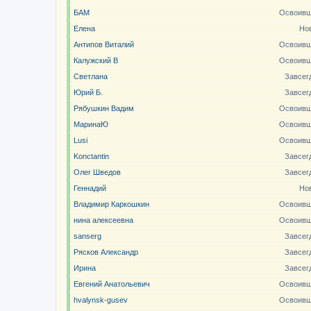
БАМ
Освоивш
Елена
Но
Антипов Виталий
Освоивш
Калужский В
Освоивш
Светлана
Завсег
Юрий Б.
Завсег
Рябушкин Вадим
Освоивш
МаринаЮ
Освоивш
Lusi
Освоивш
Konctantin
Завсег
Олег Шведов
Завсег
Геннадий
Но
Владимир Каркошкин
Освоивш
нина алексеевна
Освоивш
sanserg
Завсег
Рясков Александр
Завсег
Ирина
Завсег
Евгений Анатольевич
Освоивш
hvalynsk-gusev
Освоивш