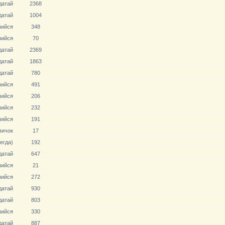
датай
2368
датай
1004
ийся
348
ийся
70
датай
2369
датай
1863
датай
780
ийся
491
ийся
206
ийся
232
ийся
191
вичoк
17
егда)
192
датай
647
ийся
21
ийся
272
датай
930
датай
803
ийся
330
датай
887