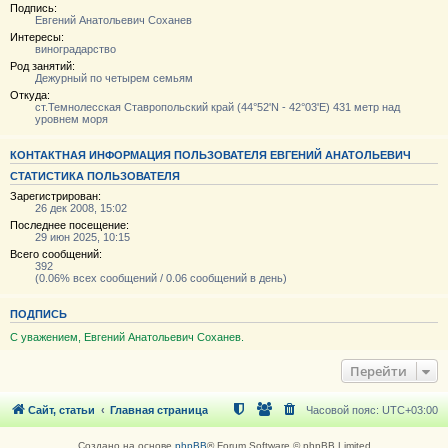
Подпись:
Евгений Анатольевич Соханев
Интересы:
виноградарство
Род занятий:
Дежурный по четырем семьям
Откуда:
ст.Темнолесская Ставропольский край (44°52'N - 42°03'E) 431 метр над
уровнем моря
КОНТАКТНАЯ ИНФОРМАЦИЯ ПОЛЬЗОВАТЕЛЯ ЕВГЕНИЙ АНАТОЛЬЕВИЧ
СТАТИСТИКА ПОЛЬЗОВАТЕЛЯ
Зарегистрирован:
26 дек 2008, 15:02
Последнее посещение:
29 июн 2025, 10:15
Всего сообщений:
392
(0.06% всех сообщений / 0.06 сообщений в день)
ПОДПИСЬ
С уважением, Евгений Анатольевич Соханев.
Перейти
Сайт, статьи
Главная страница
Часовой пояс:
UTC+03:00
Создано на основе
phpBB
® Forum Software © phpBB Limited