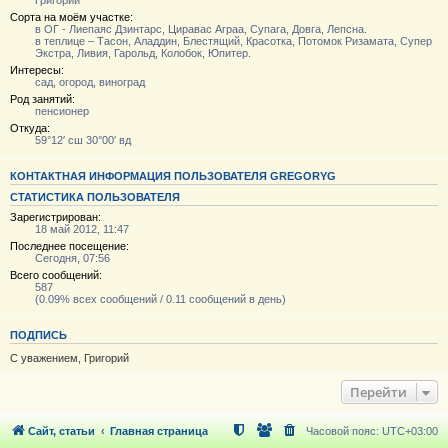
Григорий
Сорта на моём участке:
в ОГ - Лиепаяс Дзинтарс, Циравас Аграа, Супага, Довга, Лепсна.
в теплице – Тасон, Аладдин, Блестящий, Красотка, Потомок Ризамата, Супер
Экстра, Ливия, Гарольд, Колобок, Юпитер.
Интересы:
сад, огород, виноград
Род занятий:
пенсионер
Откуда:
59°12′ сш 30°00′ вд
КОНТАКТНАЯ ИНФОРМАЦИЯ ПОЛЬЗОВАТЕЛЯ GREGORYG
СТАТИСТИКА ПОЛЬЗОВАТЕЛЯ
Зарегистрирован:
18 май 2012, 11:47
Последнее посещение:
Сегодня, 07:56
Всего сообщений:
587
(0.09% всех сообщений / 0.11 сообщений в день)
ПОДПИСЬ
С уважением, Григорий
Перейти
Сайт, статьи
Главная страница
Часовой пояс:
UTC+03:00