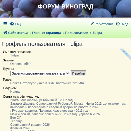
ФОРУМ ВИНОГРАД
FAQ
Регистрация
Вход
Сайт, статьи
Главная страница
Пользователи
Tulipa
Профиль пользователя Tulipa
Имя пользователя:
Tulipa
Звание:
Освоившийся
Группы:
Город:
Санкт-Петербург. Дача в 3 км. восточнее пгт. Мга
Подпись:
Ирина
Сорта на моём участке:
Зилга, Московский устойчивый - 2002 год
Загадка Шарова, Супер ранний Рубцовой, Мускат Нины 2011год- скажем так:
выкопала и пересадила в садовый дворик на работе в 2026
, Русская коринка, Паланга, Краса севера - 2011 год
Макси белый, Каберне северный? - 2023 год- убрала в 2026
Все ОГ
Теплица:
Сверхранний вишня -2026
Фламия-2026