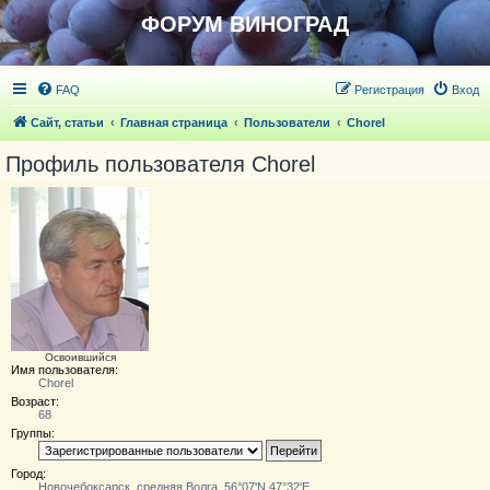
ФОРУМ ВИНОГРАД
FAQ
Регистрация
Вход
Сайт, статьи
Главная страница
Пользователи
Chorel
Профиль пользователя Chorel
Освоившийся
Имя пользователя:
Chorel
Возраст:
68
Группы:
Город:
Новочебоксарск, средняя Волга, 56°07'N 47°32'E