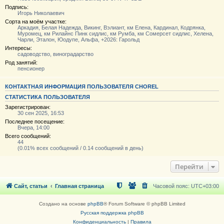
Подпись:
Игорь Николаевич
Сорта на моём участке:
Аркадия, Белая Надежда, Викинг, Вэлиант, км Елена, Кардинал, Кодрянка,
Муромец, км Рилайнс Пинк сидлис, км Румба, км Сомерсет сидлис, Хелена,
Чарли, Эталон, Юодупе, Альфа, +2026: Гарольд
Интересы:
садоводство, виноградарство
Род занятий:
пенсионер
КОНТАКТНАЯ ИНФОРМАЦИЯ ПОЛЬЗОВАТЕЛЯ CHOREL
СТАТИСТИКА ПОЛЬЗОВАТЕЛЯ
Зарегистрирован:
30 сен 2025, 16:53
Последнее посещение:
Вчера, 14:00
Всего сообщений:
44
(0.01% всех сообщений / 0.14 сообщений в день)
Перейти
Сайт, статьи
Главная страница
Часовой пояс:
UTC+03:00
Создано на основе
phpBB
® Forum Software © phpBB Limited
Русская поддержка phpBB
Конфиденциальность
|
Правила