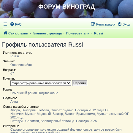
ФОРУМ ВИНОГРАД
FAQ
Регистрация
Вход
Сайт, статьи
Главная страница
Пользователи
Russi
Профиль пользователя Russi
Имя пользователя:
Russi
Звание:
Освоившийся
Возраст:
67
Группы:
Город:
Раменский район Подмосковье
Подпись:
Анна
Сорта на моём участке:
Флора, Виктория, Любава, Эйнсет сидлис. Посадка 2012 год в ОГ.
Новички: Мускат Медовый, Виктор, Викинг, Брависсимо, Мускат изюмский ОГ
2025 год
Рататуй , Саломия, Бесподобный теплица. Посадка 2025
Интересы:
Садово огородные, коллекция орхидей фаленопсисов, долгое время был