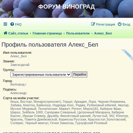
ФОРУМ ВИНОГРАД
FAQ
Регистрация
Вход
Сайт, статьи
Главная страница
Пользователи
Алекс_Бел
Профиль пользователя Алекс_Бел
Имя пользователя:
Алекс_Бел
Звание:
Завсегдатай
Группы:
Город:
Белгород г
Подпись:
Александр
Сорта на моём участке:
Кеша, Восторг, Монарх(хризолит), Герцог, Аркадия, Лора, Черная Изюминка,
Забава, Кокетка, Байконур, Надежда Азос, Раджа, Рубиновый юбилей, Аватар,
Мускат Медовый, Технические: Маркет, Регент, Мерло181, Каберне Фран,
Шираз, Зейбель 1000, Саперави Северный, Цитронный Магарача, Каберне
Кортис, Иршаи Оливер, Дружба, Фиолетовый ранний, Лучистый, 342, Юпитер,
Красень, Памяти Домбковской, Коринска Русская, Красностоп Золотовский,
Солярис, Черный жемчуг, Гечеи Заматош, Гурзуфский Розовый