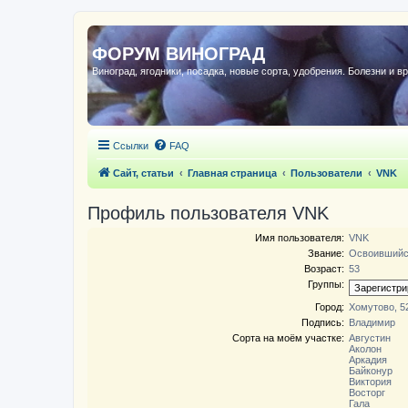
ФОРУМ ВИНОГРАД
Виноград, ягодники, посадка, новые сорта, удобрения. Болезни и в
Ссылки
FAQ
Сайт, статьи
Главная страница
Пользователи
VNK
Профиль пользователя VNK
Имя пользователя:
VNK
Звание:
Освоивший
Возраст:
53
Группы:
Город:
Хомутово, 5
Подпись:
Владимир
Сорта на моём участке:
Августин
Аколон
Аркадия
Байконур
Виктория
Восторг
Гала