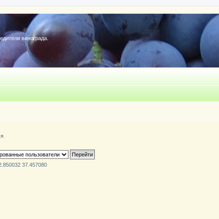
редители винограда.
ся
2.850032 37.457080