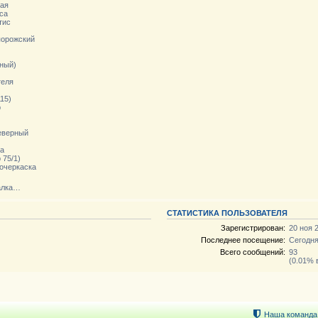
ая
са
тис
орожский
ный)
теля
15)
р
еверный
а
 75/1)
очеркаска
алка…
СТАТИСТИКА ПОЛЬЗОВАТЕЛЯ
Зарегистрирован:
20 ноя 
Последнее посещение:
Сегодня
Всего сообщений:
93
(0.01% 
Наша команда