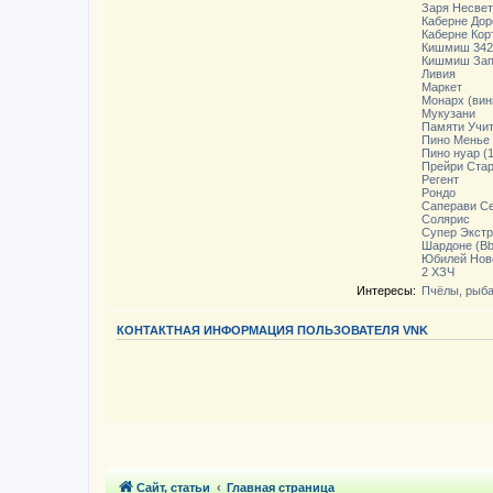
Заря Несвет
Каберне Дор
Каберне Кор
Кишмиш 342
Кишмиш Зап
Ливия
Маркет
Монарх (вин
Мукузани
Памяти Учи
Пино Менье
Пино нуар (1
Прейри Ста
Регент
Рондо
Саперави С
Солярис
Супер Экстр
Шардоне (Bb
Юбилей Нов
2 ХЗЧ
Интересы:
Пчёлы, рыб
КОНТАКТНАЯ ИНФОРМАЦИЯ ПОЛЬЗОВАТЕЛЯ VNK
Сайт, статьи
Главная страница