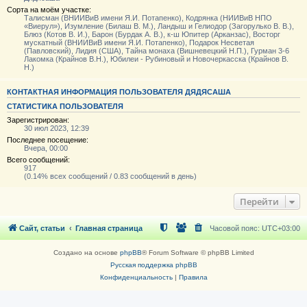
Сорта на моём участке:
Талисман (ВНИИВиВ имени Я.И. Потапенко), Кодрянка (НИИВиВ НПО
«Виерул»), Изумление (Билаш В. М.), Ландыш и Гелиодор (Загорулько В. В.),
Блюз (Котов В. И.), Барон (Бурдак А. В.), к-ш Юпитер (Арканзас), Восторг
мускатный (ВНИИВиВ имени Я.И. Потапенко), Подарок Несветая
(Павловский), Лидия (США), Тайна монаха (Вишневецкий Н.П.), Гурман 3-6
Лакомка (Крайнов В.Н.), Юбилеи - Рубиновый и Новочеркасска (Крайнов В.
Н.)
КОНТАКТНАЯ ИНФОРМАЦИЯ ПОЛЬЗОВАТЕЛЯ ДЯДЯСАША
СТАТИСТИКА ПОЛЬЗОВАТЕЛЯ
Зарегистрирован:
30 июл 2023, 12:39
Последнее посещение:
Вчера, 00:00
Всего сообщений:
917
(0.14% всех сообщений / 0.83 сообщений в день)
Перейти
Сайт, статьи
Главная страница
Часовой пояс:
UTC+03:00
Создано на основе
phpBB
® Forum Software © phpBB Limited
Русская поддержка phpBB
Конфиденциальность
|
Правила