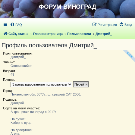
ФОРУМ ВИНОГРАД
FAQ
Регистрация
Вход
Сайт, статьи
Главная страница
Пользователи
Дмитрий_
Профиль пользователя Дмитрий_
Имя пользователя:
Дмитрий_
Звание:
Освоившийся
Возраст:
49
Группы:
Город:
Пензенская обл. 53°6'с. ш. средний САТ 2600.
Подпись:
Дмитрий.
Сорта на моём участке:
Выращиваю виноград с 2017г.
На сухое:
Каберне нуар.
На десертное:
Агриа.