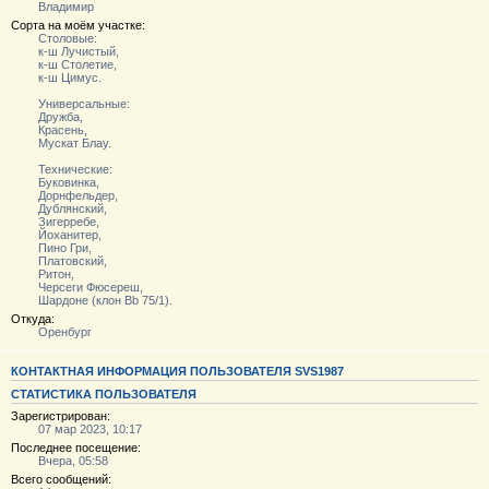
Владимир
Сорта на моём участке:
Столовые:
к-ш Лучистый,
к-ш Столетие,
к-ш Цимус.
Универсальные:
Дружба,
Красень,
Мускат Блау.
Технические:
Буковинка,
Дорнфельдер,
Дублянский,
Зигерребе,
Йоханитер,
Пино Гри,
Платовский,
Ритон,
Черсеги Фюсереш,
Шардоне (клон Bb 75/1).
Откуда:
Оренбург
КОНТАКТНАЯ ИНФОРМАЦИЯ ПОЛЬЗОВАТЕЛЯ SVS1987
СТАТИСТИКА ПОЛЬЗОВАТЕЛЯ
Зарегистрирован:
07 мар 2023, 10:17
Последнее посещение:
Вчера, 05:58
Всего сообщений: