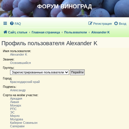
ФОРУМ ВИНОГРАД
FAQ
Регистрация
Вход
Сайт, статьи
Главная страница
Пользователи
Alexander K
Профиль пользователя Alexander K
Имя пользователя:
Alexander K
Звание:
Освоившийся
Группы:
Город:
Краснодарский край
Подпись:
Александр
Сорта на моём участке:
Аркадия
Ливия
Монарх
РПС
ЭС
Мерло
Молдова
Каберне Совиньон
Саперави