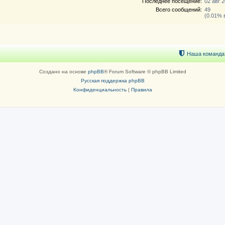
Последнее посещение:
02 авг 2
Всего сообщений:
49
(0.01% 
Наша команда
Создано на основе
phpBB
® Forum Software © phpBB Limited
Русская поддержка phpBB
Конфиденциальность
|
Правила