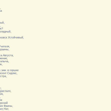
,
ка
ный,
,
ик?
еладный,
сковск Устойчивый,
Учителя,
краины,
,
са Августа,
жение,
Палыча,
к,
 зим. в горшке
рсент Сидлис,
стра,
с,
Кристалл,
UA,
,
км
ерский
емн Фаины,
емн Нат,