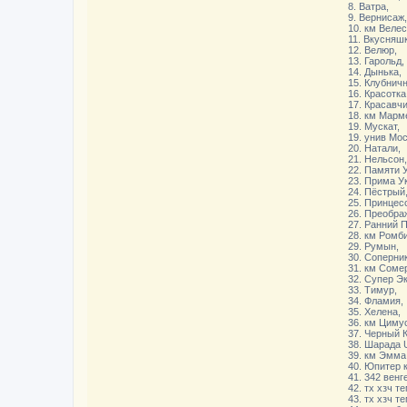
8. Ватра,
9. Вернисаж,
10. км Велес
11. Вкусняш
12. Велюр,
13. Гарольд,
14. Дынька,
15. Клубнич
16. Красотка
17. Красавч
18. км Марм
19. Мускат,
19. унив Мо
20. Натали,
21. Нельсон,
22. Памяти 
23. Прима У
24. Пёстрый
25. Принцес
26. Преобра
27. Ранний 
28. км Ромби
29. Румын,
30. Соперник
31. км Соме
32. Супер Эк
33. Тимур,
34. Фламия,
35. Хелена,
36. км Циму
37. Черный 
38. Шарада 
39. км Эмма
40. Юпитер 
41. 342 венг
42. тх хзч т
43. тх хзч т