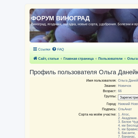
ФОРУМ ВИНОГРАД
Виноград, ягодники, посадка, новые сорта, удобрения. Болезни и в
Ссылки
FAQ
Сайт, статьи
Главная страница
Пользователи
Ольга
Профиль пользователя Ольга Даней
Имя пользователя:
Ольга Даней
Звание:
Новичoк
Возраст:
66
Группы:
Город:
Нижний Новг
Подпись:
ОльАнат
Сорта на моём участке:
1. Атос,
2. Академик
3. Белое Чуд
4. км Беспо
5. км Брави
6. Басанти,
7. Бананас,