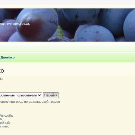
редители винограда.
 Данейко
ко
ко
ород/ пригород по арзамасской трассе
 Авидсба,
о,
добный,
ссимо,