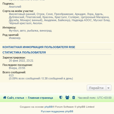
Подпись:
Анатолий
Сорта на моём участке:
Фиолетовый-ранний, Отрок, Сеня, Преображение, Аркадия, Лора, Адель,
Дублянский, Платовский, Красень, Кристалл, Солярис, Цитронный Магарача,
Дружба, Монарх( винный), Академик, Байконур, Надежда АЗОС, Мускат Блау,
Чёрный кристалл, Аколон.
Интересы:
Футбол, авто, рыбалка, виноград.
Род занятий:
Инженер.
КОНТАКТНАЯ ИНФОРМАЦИЯ ПОЛЬЗОВАТЕЛЯ RISE
СТАТИСТИКА ПОЛЬЗОВАТЕЛЯ
Зарегистрирован:
20 фев 2022, 23:21
Последнее посещение:
Вчера, 23:55
Всего сообщений:
613
(0.09% всех сообщений / 0.38 сообщений в день)
Перейти
Сайт, статьи
Главная страница
Часовой пояс:
UTC+03:00
Создано на основе
phpBB
® Forum Software © phpBB Limited
Русская поддержка phpBB