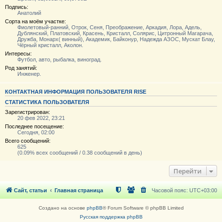
Подпись:
Анатолий
Сорта на моём участке:
Фиолетовый-ранний, Отрок, Сеня, Преображение, Аркадия, Лора, Адель,
Дублянский, Платовский, Красень, Кристалл, Солярис, Цитронный Магарача,
Дружба, Монарх( винный), Академик, Байконур, Надежда АЗОС, Мускат Блау,
Чёрный кристалл, Аколон.
Интересы:
Футбол, авто, рыбалка, виноград.
Род занятий:
Инженер.
КОНТАКТНАЯ ИНФОРМАЦИЯ ПОЛЬЗОВАТЕЛЯ RISE
СТАТИСТИКА ПОЛЬЗОВАТЕЛЯ
Зарегистрирован:
20 фев 2022, 23:21
Последнее посещение:
Сегодня, 02:00
Всего сообщений:
625
(0.09% всех сообщений / 0.38 сообщений в день)
Перейти
Сайт, статьи
Главная страница
Часовой пояс:
UTC+03:00
Создано на основе
phpBB
® Forum Software © phpBB Limited
Русская поддержка phpBB