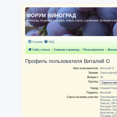
ФОРУМ ВИНОГРАД
Виноград, ягодники, посадка, новые сорта, удобрения. Болезни и в
Ссылки
FAQ
Сайт, статьи
Главная страница
Пользователи
Витал
Профиль пользователя Виталий О
Имя пользователя:
Виталий О
Звание:
Завсегдатай
Возраст:
46
Группы:
Город:
Нижний Нов
Подпись:
Виталий
Сорта на моём участке:
Преображени
Юпитер, Этал
Николь, КМ 
Посадки 202
Бананас, Ба
Красавчик, 
Посадки 202