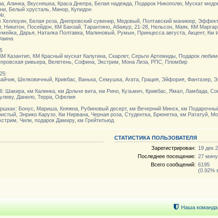
а, Алинка, Вкусняшка, Краса Днепра, Белая надежда, Подарок Никополю, Мускат медо
ни, Белый хрусталь, Минор, Купидон
г.
м Хеллоуин, Белая роза, Днепровский сувенир, Медовый, Полтавский маникюр, Эффект
, Никитон, Посейдон, КМ Банзай, Тарантино, Абажур, 21-28, Нельсон, Маяк, КМ Маргар
умейка, Дарья, Наталка Полтавка, Малиновый, Румын, Принцесса августа, Акцент, Км 
Фаина
5
КМ Казантип, КМ Красный мускат Калугина, Скарлет, Серьги Артемиды, Подарок любим
провская ривьера, Велетень, Софина, Экстрим, Мона Лиза, РПС, Пломбир
25:
айчик, Шелковичный, Кривбас, Ванька, Семушка, Агата, Грация, Эйфория, Фантазер, 
6: Шакира, км Калинка, км Дольче вита, км Рино, Кузьмич, Кривбас, Ямал, Ламбада, Со
улеву, Данило, Терра, Офелия
оршках: Бонус, Мариша, Княжна, Рубиновый десерт, км Вечерний Минск, км Подарочны
ристый, Энрико Карузо, Км Нирвана, Черная роза, Студентка, Брюнетка, км Рататуй, Мо
кстрим, Чили, подарок Дамиру, км Грейтитьюд
СТАТИСТИКА ПОЛЬЗОВАТЕЛЯ
Зарегистрирован:
19 дек 2
Последнее посещение:
27 мину
Всего сообщений:
6195
(0.92% 
Наша команда