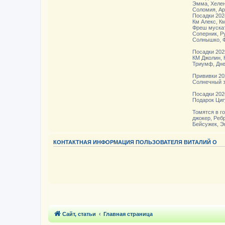
Эмма, Хелен
Соломия, Ар
Посадки 2024
Км Алекс, К
Фреш мускат
Соперник, Р
Солнышко, 
Посадки 202
КМ Джолин, 
Триумф, Дне
Прививки 20
Солнечный з
Посадки 202
Подарок Циг
Томятся в г
джокер, Реб
Бейсужек, Э
КОНТАКТНАЯ ИНФОРМАЦИЯ ПОЛЬЗОВАТЕЛЯ ВИТАЛИЙ О
Сайт, статьи
Главная страница