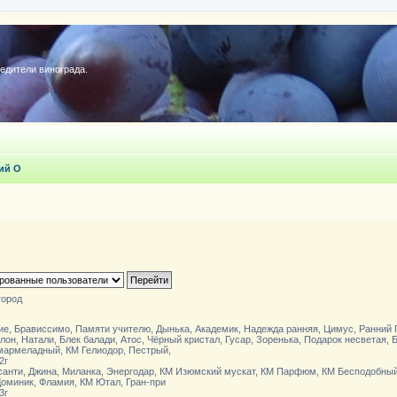
редители винограда.
ий О
город
е, Брависсимо, Памяти учителю, Дынька, Академик, Надежда ранняя, Цимус, Ранний
он, Натали, Блек балади, Атос, Чёрный кристал, Гусар, Зоренька, Подарок несветая, 
мармеладный, КМ Гелиодор, Пестрый,
2г
санти, Джина, Миланка, Энергодар, КМ Изюмский мускат, КМ Парфюм, КМ Бесподобный
Доминик, Фламия, КМ Ютал, Гран-при
3г