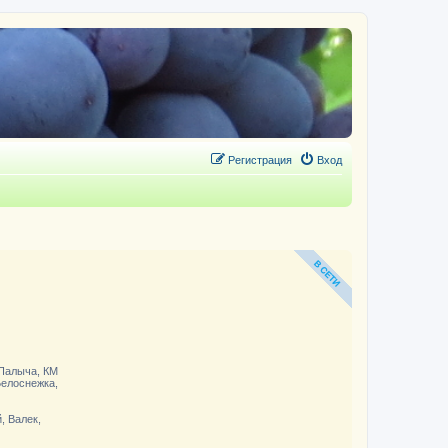
Регистрация
Вход
 Палыча, КМ
Белоснежка,
, Валек,