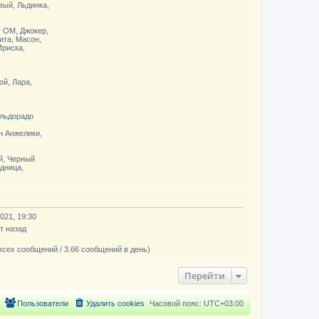
вый, Льдинка,
 ОМ, Джокер,
ита, Масон,
Ириска,
ой, Лара,
Эльдорадо
н Анжелики,
й, Черный
дница,
021, 19:30
т назад
всех сообщений / 3.66 сообщений в день)
Перейти
Пользователи
Удалить cookies
Часовой пояс:
UTC+03:00