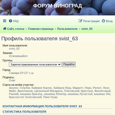
ФОРУМ ВИНОГРАД
FAQ
Регистрация
Вход
Сайт, статьи
Главная страница
Пользователи
svist_63
Профиль пользователя svist_63
Имя пользователя:
svist_63
Звание:
Освоившийся
Группы:
Город:
Самара 53°12" с.ш
Подпись:
Олег
Сорта на моём участке:
Аколон, Голубок, Каберне Кортис, Каберне Юра, Маркетт, Неро, Регент, Леон
Мийо, Фронтиньяк, Цитронный Магарача, Платовский, Кристалл, Фиолетовый
Ранний, кишмиш Красень, кишмиш Юпитер, кишмиш Лучистый, кишмиш 342,
Красностоп Золотовский, Пино Нуар.
КОНТАКТНАЯ ИНФОРМАЦИЯ ПОЛЬЗОВАТЕЛЯ SVIST_63
СТАТИСТИКА ПОЛЬЗОВАТЕЛЯ