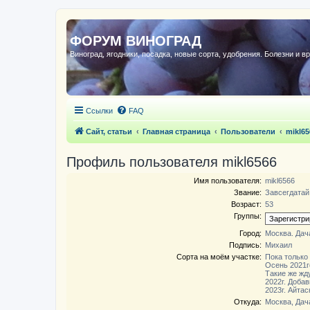
ФОРУМ ВИНОГРАД
Виноград, ягодники, посадка, новые сорта, удобрения. Болезни и в
Ссылки
FAQ
Сайт, статьи
Главная страница
Пользователи
mikl65
Профиль пользователя mikl6566
Имя пользователя:
mikl6566
Звание:
Завсегдатай
Возраст:
53
Группы:
Город:
Москва. Дач
Подпись:
Михаил
Сорта на моём участке:
Пока только
Осень 2021г
Такие же жду
2022г. Доба
2023г. Айтас
Откуда:
Москва, Дач