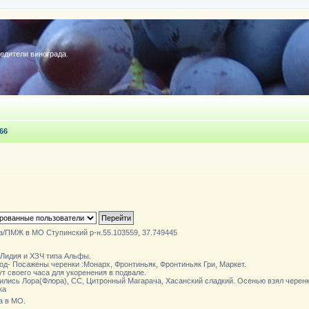
редители винограда.
66
а/ПМЖ в МО Ступинский р-н.55.103559, 37.749445
 Лидия и ХЗЧ типа Альфы.
од- Посажены черенки :Монарх, Фронтиньяк, Фронтиньяк Гри, Маркет.
т своего часа для укоренения в подвале.
вились Лора(Флора), СС, Цитронный Магарача, Хасанский сладкий. Осенью взял черенк
ка
а в МО.