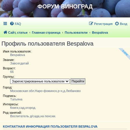
ФОРУМ ВИНОГРАД
FAQ
Регистрация
Вход
Сайт, статьи
Главная страница
Пользователи
Bespalova
Профиль пользователя Bespalova
Имя пользователя:
Bespalova
Звание:
Завсегдатай
Возраст:
66
Группы:
Город:
Московская обл.Наро-фоминск.р-н,д.Любаново
Подпись:
Татьяна
Интересы:
Книги,сад,огород.
Род занятий:
Воспитатель д/сада,на пенсии.
КОНТАКТНАЯ ИНФОРМАЦИЯ ПОЛЬЗОВАТЕЛЯ BESPALOVA