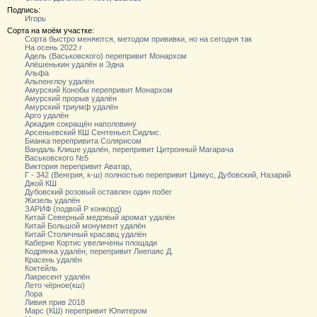
Подпись:
Игорь
Сорта на моём участке:
Сорта быстро меняются, методом прививки, но на сегодня так
На осень 2022 г
Адель (Васьковского) перепривит Монархом
Алёшенькин удалён и Эдна
Альфа
Альпенглоу удалён
Амурский Конобы перепривит Монархом
Амурский прорыв удалён
Амурский триумф удалён
Арго удалён
Аркадия сокращён наполовину
Арсеньевский КШ Сентеньел Сидлис.
Бианка перепривита Солярисом
Вандаль Клише удалён, перепривит Цитронный Магарача
Васьковского №5
Виктория перепривит Аватар,
Г - 342 (Венгрия, к-ш) полностью перепривит Цимус, Дубовский, Назарий
Джой КШ
Дубовский розовый оставлен один побег
Жизель удалён
ЗАРИФ (подвой Р конкорд)
Китай Северный медовый аромат удалён
Китай Большой монумент удалён
Китай Столичный красавц удалён
Каберне Кортис увеличены площади
Кодрянка удалён, перепривит Лиепаяс Д.
Красень удалён
Коктейль
Лакресент удалён
Лето чёрное(кш)
Лора
Ливия прив 2018
Марс (КШ) перепривит Юпитером