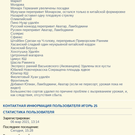
Маркет
Молдова
Монарх Германия увеличены посадки
Мукузани перепривит Монархом, остался только в китайской формировке
Назарий оставил одну плодовую стрелку
Олимпийский
Пино Нуар удалён
Русский конкорд перепривит Аватар, Ламбоджини
Русвен перепривит Аватар, Ламбоджини
Солярис
Сфинкс
Штойбен Срезан на Ч.голову, перепривью Приморским Ранним
Хасанский сладкий один неукрывной китайский кордон
Хаснский Боусса
Хохотушка Удалён
Цитронный магарача
Цимус КШ
Шасла Раминга
Экспресс ранний Васьковского (Акованцева) Удалены все кусты
Юбилей Новочеркасска Сокращена площадь вдвое
Юпитер КШ
Фиолетовый Хуан удалён
Фронтиньяк
Добавил Юлиан, Ламбоджини, Аватар (если не пересорт, урожая пока не
видел)
Большинство сортов удалил по причине проблем с вызреванием урожая, и,
как следствия, отсутствия сбыта.
КОНТАКТНАЯ ИНФОРМАЦИЯ ПОЛЬЗОВАТЕЛЯ ИГОРЬ 25
СТАТИСТИКА ПОЛЬЗОВАТЕЛЯ
Зарегистрирован:
06 мар 2021, 13:14
Последнее посещение:
Сегодня, 15:28