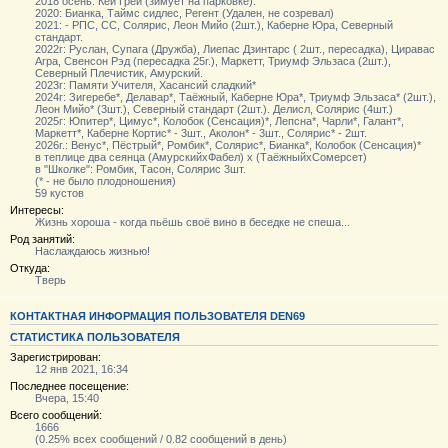
2018 осень: Кей Грей (зимует на парковке).
2020: Бианка, Таймс сидлес, Регент (Удален, не созревал)
2021: - РПС, СС, Солярис, Леон Мийо (2шт.), Каберне Юра, Северный
стандарт.
2022г: Руслан, Супага (Дружба), Лиепас Дзинтарс ( 2шт., пересадка), Циравас
Агра, Свенсон Рэд (пересадка 25г.), Маркетт, Триумф Эльзаса (2шт.),
Северный Плечистик, Амурский.
2023г: Памяти Учителя, Хасансий сладкий*
2024г: Зигеребе*, Делавар*, Таёжный, Каберне Юра*, Триумф Эльзаса* (2шт.),
Леон Мийо* (3шт.), Северный стандарт (2шт.). Делисл, Солярис (4шт.)
2025г: Юпитер*, Цимус*, Колобок (Сенсация)*, Лепсна*, Чарли*, Галант*,
Маркетт*, Каберне Кортис* - 3шт., Аколон* - 3шт., Солярис* - 2шт.
2026г.: Венус*, Пёстрый*, Ромбик*, Солярис*, Бианка*, Колобок (Сенсация)*
в теплице два сеянца (АмурскийхФабел) х (ТаёжныйхСомерсет)
в "Школке": Ромбик, Тасон, Солярис 3шт.
(* - не было плодоношения)
59 кустов
Интересы:
Жизнь хороша - когда пьёшь своё вино в беседке не спеша...
Род занятий:
Наслаждаюсь жизнью!
Откуда:
Тверь
КОНТАКТНАЯ ИНФОРМАЦИЯ ПОЛЬЗОВАТЕЛЯ DEN69
СТАТИСТИКА ПОЛЬЗОВАТЕЛЯ
Зарегистрирован:
12 янв 2021, 16:34
Последнее посещение:
Вчера, 15:40
Всего сообщений:
1666
(0.25% всех сообщений / 0.82 сообщений в день)