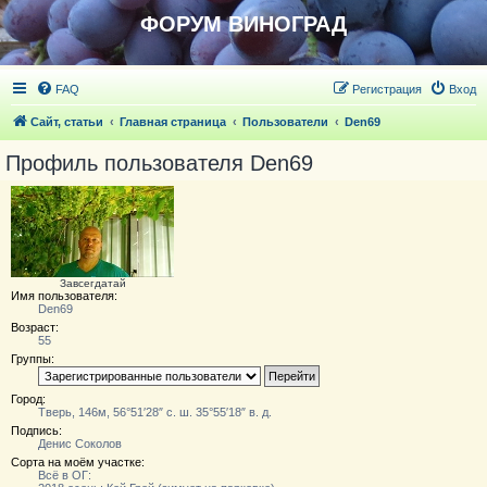
ФОРУМ ВИНОГРАД
FAQ
Регистрация
Вход
Сайт, статьи
Главная страница
Пользователи
Den69
Профиль пользователя Den69
Завсегдатай
Имя пользователя:
Den69
Возраст:
55
Группы:
Город:
Тверь, 146м, 56°51′28″ с. ш. 35°55′18″ в. д.
Подпись:
Денис Соколов
Сорта на моём участке:
Всё в ОГ: