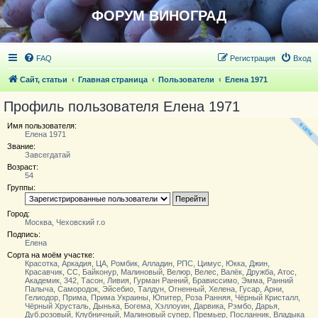
ФОРУМ ВИНОГРАД
FAQ
Регистрация
Вход
Сайт, статьи
Главная страница
Пользователи
Елена 1971
Профиль пользователя Елена 1971
Имя пользователя:
Елена 1971
Звание:
Завсегдатай
Возраст:
54
Группы:
Город:
Москва, Чеховский г.о
Подпись:
Елена
Сорта на моём участке:
Красотка, Аркадия, ЦА, Ромбик, Алладин, РПС, Цимус, Юкка, Джин,
Красавчик, СС, Байконур, Малиновый, Велюр, Велес, Валёк, Дружба, Атос,
Академик, 342, Тасон, Ливия, Гурман Ранний, Брависсимо, Эмма, Ранний
Палыча, Самородок, Эйсебио, Талдун, Огненный, Хелена, Гусар, Арни,
Гелиодор, Прима, Прима Украины, Юпитер, Роза Ранняя, Чёрный Кристалл,
Чёрный Хрусталь, Дынька, Богема, Хэллоуин, Дарвика, Рэмбо, Дарья,
Дуб.розовый, Клубничный, Малиновый супер, Премьер, Посланник, Владыка