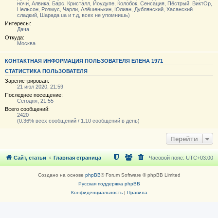
ночи, Алвика, Барс, Кристалл, Йоудупе, Колобок, Сенсация, Пёстрый, ВиктОр,
Нельсон, Розмус, Чарли, Алёшенькин, Юлиан, Дублянский, Хасанский
сладкий, Шарада ua и т.д, всех не упомнишь)
Интересы:
Дача
Откуда:
Москва
КОНТАКТНАЯ ИНФОРМАЦИЯ ПОЛЬЗОВАТЕЛЯ ЕЛЕНА 1971
СТАТИСТИКА ПОЛЬЗОВАТЕЛЯ
Зарегистрирован:
21 июл 2020, 21:59
Последнее посещение:
Сегодня, 21:55
Всего сообщений:
2420
(0.36% всех сообщений / 1.10 сообщений в день)
Перейти
Сайт, статьи
Главная страница
Часовой пояс:
UTC+03:00
Создано на основе
phpBB
® Forum Software © phpBB Limited
Русская поддержка phpBB
Конфиденциальность
|
Правила