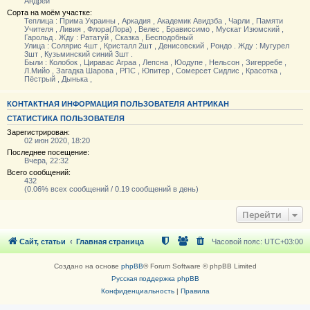
Андрей
Сорта на моём участке:
Теплица : Прима Украины , Аркадия , Академик Авидзба , Чарли , Памяти
Учителя , Ливия , Флора(Лора) , Велес , Брависсимо , Мускат Изюмский ,
Гарольд . Жду : Рататуй , Сказка , Бесподобный
Улица : Солярис 4шт , Кристалл 2шт , Денисовский , Рондо . Жду : Мугурел
3шт , Кузьминский синий 3шт .
Были : Колобок , Циравас Аграа , Лепсна , Юодупе , Нельсон , Зигерребе ,
Л.Мийо , Загадка Шарова , РПС , Юпитер , Сомерсет Сидлис , Красотка ,
Пёстрый , Дынька ,
КОНТАКТНАЯ ИНФОРМАЦИЯ ПОЛЬЗОВАТЕЛЯ АНТРИКАН
СТАТИСТИКА ПОЛЬЗОВАТЕЛЯ
Зарегистрирован:
02 июн 2020, 18:20
Последнее посещение:
Вчера, 22:32
Всего сообщений:
432
(0.06% всех сообщений / 0.19 сообщений в день)
Перейти
Сайт, статьи
Главная страница
Часовой пояс:
UTC+03:00
Создано на основе
phpBB
® Forum Software © phpBB Limited
Русская поддержка phpBB
Конфиденциальность
|
Правила