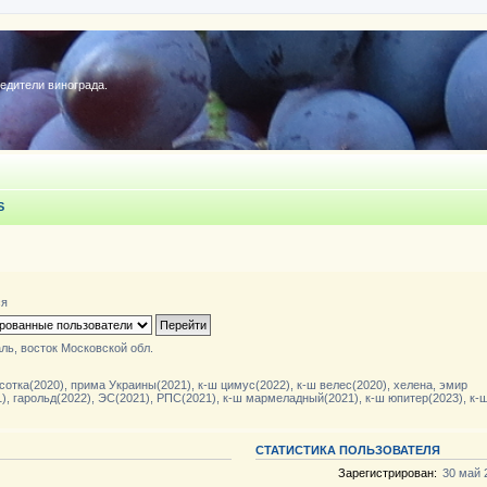
редители винограда.
S
ся
ль, восток Московской обл.
сотка(2020), прима Украины(2021), к-ш цимус(2022), к-ш велес(2020), хелена, эмир
), гарольд(2022), ЭС(2021), РПС(2021), к-ш мармеладный(2021), к-ш юпитер(2023), к-
СТАТИСТИКА ПОЛЬЗОВАТЕЛЯ
Зарегистрирован:
30 май 