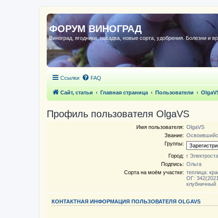
ФОРУМ ВИНОГРАД
Виноград, ягодники, посадка, новые сорта, удобрения. Болезни и в
Ссылки
FAQ
Сайт, статьи
Главная страница
Пользователи
OlgaV
Профиль пользователя OlgaVS
Имя пользователя:
OlgaVS
Звание:
Освоивший
Группы:
Город:
г Электроста
Подпись:
Ольга
Сорта на моём участке:
теплица: кра
ОГ: 342(2021
клубничный
КОНТАКТНАЯ ИНФОРМАЦИЯ ПОЛЬЗОВАТЕЛЯ OLGAVS