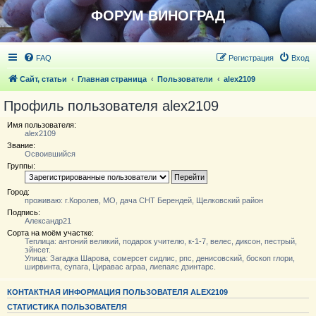
ФОРУМ ВИНОГРАД
FAQ
Регистрация
Вход
Сайт, статьи
Главная страница
Пользователи
alex2109
Профиль пользователя alex2109
Имя пользователя:
alex2109
Звание:
Освоившийся
Группы:
Город:
проживаю: г.Королев, MO, дача СНТ Берендей, Щелковский район
Подпись:
Александр21
Сорта на моём участке:
Теплица: антоний великий, подарок учителю, к-1-7, велес, диксон, пестрый,
эйнсет.
Улица: Загадка Шарова, сомерсет сидлис, рпс, денисовский, боскоп глори,
ширвинта, супага, Циравас аграа, лиепаяс дзинтарс.
КОНТАКТНАЯ ИНФОРМАЦИЯ ПОЛЬЗОВАТЕЛЯ ALEX2109
СТАТИСТИКА ПОЛЬЗОВАТЕЛЯ