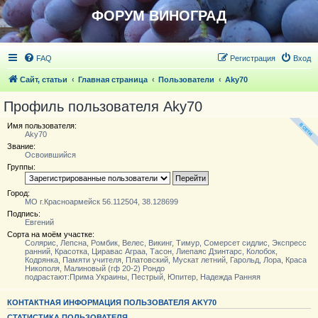
ФОРУМ ВИНОГРАД
FAQ
Регистрация
Вход
Сайт, статьи
Главная страница
Пользователи
Aky70
Профиль пользователя Aky70
Имя пользователя:
Aky70
Звание:
Освоившийся
Группы:
Город:
МО г.Красноармейск 56.112504, 38.128699
Подпись:
Евгений
Сорта на моём участке:
Солярис, Лепсна, Ромбик, Велес, Викинг, Тимур, Сомерсет сидлис, Экспресс
ранний, Красотка, Циравас Аграа, Тасон, Лиепаяс Дзинтарс, Колобок,
Кодрянка, Памяти учителя, Платовский, Мускат летний, Гарольд, Лора, Краса
Никополя, Малиновый (гф 20-2) Рондо
подрастают:Прима Украины, Пестрый, Юпитер, Надежда Ранняя
КОНТАКТНАЯ ИНФОРМАЦИЯ ПОЛЬЗОВАТЕЛЯ AKY70
СТАТИСТИКА ПОЛЬЗОВАТЕЛЯ