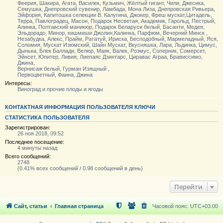
Феерия, Шакира, Агата, Василек, Кузьмич, Жёлтый гигант, Чили, Джесика,
Семушка, Днепровский сувенир, Ламбада, Мона Лиза, Днепровская Ривьера,
Эйфория, Капитошка селекции В. Калугина, Джокер, Фреш мускат,Цитадель,
Терра, Павлоградец, Масон, Подарок Несветая, Академик, Гарольд, Пестрый,
Алинка, Полтавский маникюр, Подарок Беларуси белый, Басанти, Медея,
Эльдорадо, Минор, кишмиши Джолин,Калинка, Парфюм, Вечерний Минск ,
Незабудка, Алекс, Прайм, Рататуй, Ириска, Бесподобный, Мармеладный, Яся,
Соломия, Мускат Изюмский, Шайн Мускат, Вкусняшка, Лара, Льдинка, Цимус,
Дынька, Блек Баллади, Велюр, Маяк, Валек, Розмус, Соперник, Сомерсет,
Эйнсет, Юпитер, Ливия, Лиепаяс Дзинтарс, Циравас Аграа, Брависсимо,
Джина,
Вернисаж белый, Гурман Изящный ,
Первоцветный, Фаина, Джина
Интересы:
Виноград и прочие плоды и ягоды
КОНТАКТНАЯ ИНФОРМАЦИЯ ПОЛЬЗОВАТЕЛЯ КЛЮЧИ
СТАТИСТИКА ПОЛЬЗОВАТЕЛЯ
Зарегистрирован:
26 ноя 2018, 09:52
Последнее посещение:
4 минуты назад
Всего сообщений:
2748
(0.41% всех сообщений / 0.98 сообщений в день)
Перейти
Сайт, статьи
Главная страница
Часовой пояс:
UTC+03:00