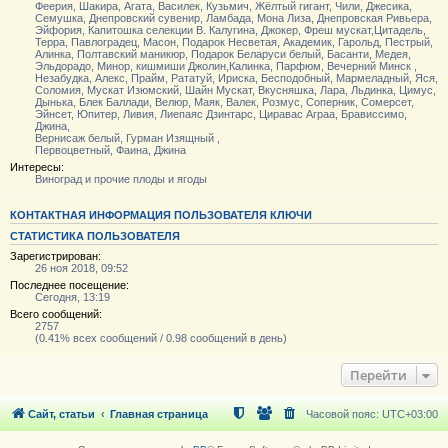
Феерия, Шакира, Агата, Василек, Кузьмич, Жёлтый гигант, Чили, Джесика,
Семушка, Днепровский сувенир, Ламбада, Мона Лиза, Днепровская Ривьера,
Эйфория, Капитошка селекции В. Калугина, Джокер, Фреш мускат,Цитадель,
Терра, Павлоградец, Масон, Подарок Несветая, Академик, Гарольд, Пестрый,
Алинка, Полтавский маникюр, Подарок Беларуси белый, Басанти, Медея,
Эльдорадо, Минор, кишмиши Джолин,Калинка, Парфюм, Вечерний Минск ,
Незабудка, Алекс, Прайм, Рататуй, Ириска, Бесподобный, Мармеладный, Яся,
Соломия, Мускат Изюмский, Шайн Мускат, Вкусняшка, Лара, Льдинка, Цимус,
Дынька, Блек Баллади, Велюр, Маяк, Валек, Розмус, Соперник, Сомерсет,
Эйнсет, Юпитер, Ливия, Лиепаяс Дзинтарс, Циравас Аграа, Брависсимо,
Джина,
Вернисаж белый, Гурман Изящный ,
Первоцветный, Фаина, Джина
Интересы:
Виноград и прочие плоды и ягоды
КОНТАКТНАЯ ИНФОРМАЦИЯ ПОЛЬЗОВАТЕЛЯ КЛЮЧИ
СТАТИСТИКА ПОЛЬЗОВАТЕЛЯ
Зарегистрирован:
26 ноя 2018, 09:52
Последнее посещение:
Сегодня, 13:19
Всего сообщений:
2757
(0.41% всех сообщений / 0.98 сообщений в день)
Перейти
Сайт, статьи
Главная страница
Часовой пояс:
UTC+03:00