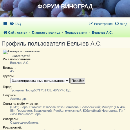
ФОРУМ ВИНОГРАД
FAQ
Регистрация
Вход
Сайт, статьи
Главная страница
Пользователи
Бельчев А.С.
Профиль пользователя Бельчев А.С.
Завсегдатай
Имя пользователя:
Бельчев А.С.
Возраст:
45
Группы:
Город:
Троицкий Посад56*17'51 СШ 46*27'46 ВД
Подпись:
Александр.
Сорта на моём участке:
(РМЭ) Лора; Вэлиант; Изабела;Лоза Вавилова; Беловежский; Монарх (FR 487-
88 r Германия), Башкирский; Русбол мускатный; Юбилейный Новгорода; ГФ "
Лоза Вавилова*Лора.
Интересы:
Садовод-любитель.
Род занятий: