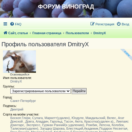
ФОРУМ ВИНОГРАД
FAQ
Регистрация
Вход
Сайт, статьи
Главная страница
Пользователи
DmitryX
Профиль пользователя DmitryX
Освоившийся
Имя пользователя:
DmitryX
Группы:
Город:
Санкт-Петербург
Подпись:
Дмитрий
Сорта на моём участке:
Боскоп Глори, Супага, Маркетт(удален), Юодупе, Макдальский, Велес, Агат
Донской , Довга, Аладдин, Гарольд, Тасон, Аюта, Красотка(удален а),, Лиепаяс
Дзинтарс, Экспресс, Гурман Ранний(к удалению), Ромбик, Лепсна, Колобок,
Талисман(удален), Загадка Шарова, Блестящий,Академик,Подарок Несветая,