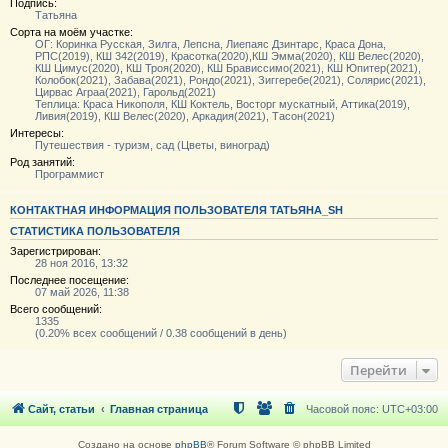
Подпись:
Татьяна
Сорта на моём участке:
ОГ: Коринка Русская, Зилга, Лепсна, Лиепаяс Дзинтарс, Краса Дона,
РПС(2019), КШ 342(2019), Красотка(2020),КШ Эмма(2020), КШ Велес(2020),
КШ Цимус(2020), КШ Троя(2020), КШ Брависсимо(2021), КШ Юпитер(2021),
Колобок(2021), Забава(2021), Рондо(2021), Зиггеребе(2021), Солярис(2021),
Цирвас Аграа(2021), Гарольд(2021)
Теплица: Краса Никополя, КШ Коктель, Восторг мускатный, Аттика(2019),
Ливия(2019), КШ Велес(2020), Аркадия(2021), Тасон(2021)
Интересы:
Путешествия - туризм, сад (Цветы, виноград)
Род занятий:
Программист
КОНТАКТНАЯ ИНФОРМАЦИЯ ПОЛЬЗОВАТЕЛЯ ТАТЬЯНА_SH
СТАТИСТИКА ПОЛЬЗОВАТЕЛЯ
Зарегистрирован:
28 ноя 2016, 13:32
Последнее посещение:
07 май 2026, 11:38
Всего сообщений:
1335
(0.20% всех сообщений / 0.38 сообщений в день)
Перейти
Сайт, статьи
Главная страница
Часовой пояс:
UTC+03:00
Создано на основе
phpBB
® Forum Software © phpBB Limited