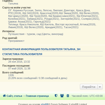
Подпись:
Татьяна
Сорта на моём участке:
ОГ: Коринка Русская, Зилга, Лепсна, Лиепаяс Дзинтарс, Краса Дона,
РПС(2019), КШ 342(2019), Красотка(2020),КШ Эмма(2020), КШ Велес(2020),
КШ Цимус(2020), КШ Троя(2020), КШ Брависсимо(2021), КШ Юпитер(2021),
Колобок(2021), Забава(2021), Рондо(2021), Зиггеребе(2021), Солярис(2021),
Цирвас Аграа(2021), Гарольд(2021)
Теплица: Краса Никополя, КШ Коктель, Восторг мускатный, Аттика(2019),
Ливия(2019), КШ Велес(2020), Аркадия(2021), Тасон(2021)
Интересы:
Путешествия - туризм, сад (Цветы, виноград)
Род занятий:
Программист
КОНТАКТНАЯ ИНФОРМАЦИЯ ПОЛЬЗОВАТЕЛЯ ТАТЬЯНА_SH
СТАТИСТИКА ПОЛЬЗОВАТЕЛЯ
Зарегистрирован:
28 ноя 2016, 13:32
Последнее посещение:
07 май 2026, 11:38
Всего сообщений:
1335
(0.20% всех сообщений / 0.38 сообщений в день)
Перейти
Сайт, статьи
Главная страница
Часовой пояс:
UTC+03:00
Создано на основе
phpBB
® Forum Software © phpBB Limited