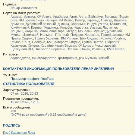
Подпись:
Ленар Ингелевич
Сорта на моём участке:
Адамас, Алвика, КМ Алекс, Арабелла, Атос, Аюта, Байконур, Бананас, Белая
роза, КМ Брависсимо, Валери, КМ Велес, Велюр, Гарольд, Гламур, Дарвика,
Доминик, Дубовский розовый, Дынька, Зоренька, Индус-ультра, Каталония,
Клубничный, Козерог, Кодрянка, Колобок, Красотка, Лазурь, Ласточка,
Ландыш, Льдинка, Малиновая заря, Медея, Монблан, Мускат Дубовский,
Мускат Изюмский, Нельсон, Пёстрый, Подарок Несветая, Преображение, КМ
Прайм Сидлис, Прима Украины, КМ Рилайн Пинк Сидлис, Розмус, Ромбик,
Рэмбо, Сеня, Солярис, КМ Сомерсет Сидлис, Супер Экстра, Сюрприз,
Хамелеон, Хелена, Хусайне Келин Бармак, КМ Цимус, Чоколадовый,
Щелкунчик КМ, Эверест, Энергетик, Эталон, Юлиан, Юлиан +, КМ Юпитер.
Интересы:
садоводство, виноградарство, фотография, рок-музыка, хоккей
КОНТАКТНАЯ ИНФОРМАЦИЯ ПОЛЬЗОВАТЕЛЯ ЛЕНАР ИНГЕЛЕВИЧ
YouTube:
Просмотр профиля YouTube
СТАТИСТИКА ПОЛЬЗОВАТЕЛЯ
Зарегистрирован:
07 окт 2016, 20:33
Последнее посещение:
15 июл 2026, 12:35
Всего сообщений:
450
(0.07% всех сообщений / 0.13 сообщений в день)
ПОДПИСЬ
Клуб Казанская Лоза