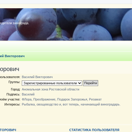
редители винограда.
ий Викторович
торович
ользователя:
Василий Викторович
Группы:
Город:
Аномальная зона Ростовской области
Подпись:
Василий
моём участке:
ФЛора, Преображение, Подарок Запорожья, Ризамат
Интересы:
Рыбалка, овощеводство и, вот теперь, начинающий виноградарь.
КТОРОВИЧ
СТАТИСТИКА ПОЛЬЗОВАТЕЛЯ