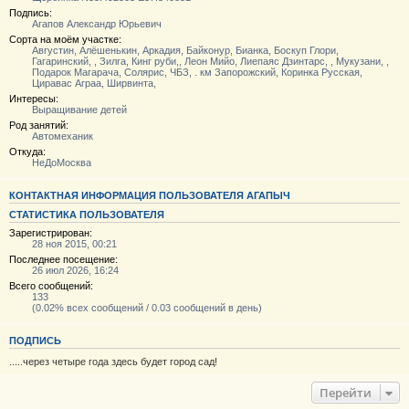
Подпись:
Агапов Александр Юрьевич
Сорта на моём участке:
Августин, Алёшенькин, Аркадия, Байконур, Бианка, Боскуп Глори,
Гагаринский, , Зилга, Кинг руби,, Леон Мийо, Лиепаяс Дзинтарс, , Мукузани, ,
Подарок Магарача, Солярис, ЧБЗ, . км Запорожский, Коринка Русская,
Циравас Аграа, Ширвинта,
Интересы:
Выращивание детей
Род занятий:
Автомеханик
Откуда:
НеДоМосква
КОНТАКТНАЯ ИНФОРМАЦИЯ ПОЛЬЗОВАТЕЛЯ АГАПЫЧ
СТАТИСТИКА ПОЛЬЗОВАТЕЛЯ
Зарегистрирован:
28 ноя 2015, 00:21
Последнее посещение:
26 июл 2026, 16:24
Всего сообщений:
133
(0.02% всех сообщений / 0.03 сообщений в день)
ПОДПИСЬ
.....через четыре года здесь будет город сад!
Перейти