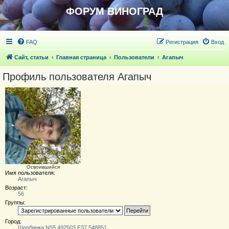
ФОРУМ ВИНОГРАД
FAQ
Регистрация
Вход
Сайт, статьи
Главная страница
Пользователи
Агапыч
Профиль пользователя Агапыч
Освоившийся
Имя пользователя:
Агапыч
Возраст:
56
Группы:
Город:
Щербинка N55.492503 E37.548851