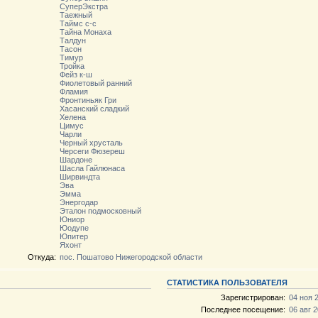
СуперЭкстра
Таежный
Таймс с-с
Тайна Монаха
Талдун
Тасон
Тимур
Тройка
Фейз к-ш
Фиолетовый ранний
Фламия
Фронтиньяк Гри
Хасанский сладкий
Хелена
Цимус
Чарли
Черный хрусталь
Черсеги Фюзереш
Шардоне
Шасла Гайлюнаса
Ширвиндта
Эва
Эмма
Энергодар
Эталон подмосковный
Юниор
Юодупе
Юпитер
Яхонт
Откуда:
пос. Пошатово Нижегородской области
СТАТИСТИКА ПОЛЬЗОВАТЕЛЯ
Зарегистрирован:
04 ноя 
Последнее посещение:
06 авг 2