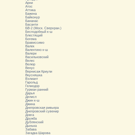
Арни
Атос
Аттика
Бажена
Байконур
Бананас
Басанти
БВ-2 (Моск. Сверхран.)
Бесподобный к-ш
Блестящий
Богема
Брависсимо
Валек
Валентино к-ш
Валери
Васильковский
Велес
Велюр
Венус
Вернисаж Криули
Вкусняшка
Вэлиант
Гарольд
Гелиодор
Гурман ранний
Дарья
Делисл
Джин к-ш
Джина
Днепровская ривьера
Днепровский сувенир
Довга
Дружба
Дублянский
Дынька
Забава
Загадка Шарова