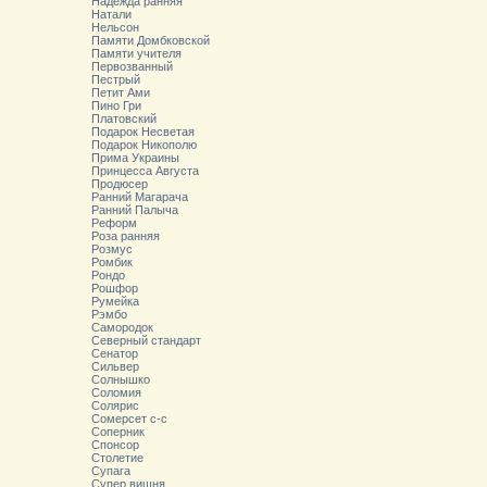
Надежда ранняя
Натали
Нельсон
Памяти Домбковской
Памяти учителя
Первозванный
Пестрый
Петит Ами
Пино Гри
Платовский
Подарок Несветая
Подарок Никополю
Прима Украины
Принцесса Августа
Продюсер
Ранний Магарача
Ранний Палыча
Реформ
Роза ранняя
Розмус
Ромбик
Рондо
Рошфор
Румейка
Рэмбо
Самородок
Северный стандарт
Сенатор
Сильвер
Солнышко
Соломия
Солярис
Сомерсет с-с
Соперник
Спонсор
Столетие
Супага
Супер вишня