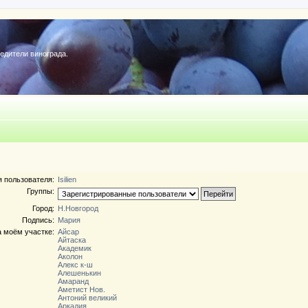
редители винограда.
 пользователя:
Isilien
Группы:
Город:
Н.Новгород
Подпись:
Мария
а моём участке:
Айсар
Айтаска
Академик
Аколон
Алекс к-ш
Алешенькин
Амаранд
Аметист Нов.
Антоний великий
Аркадия