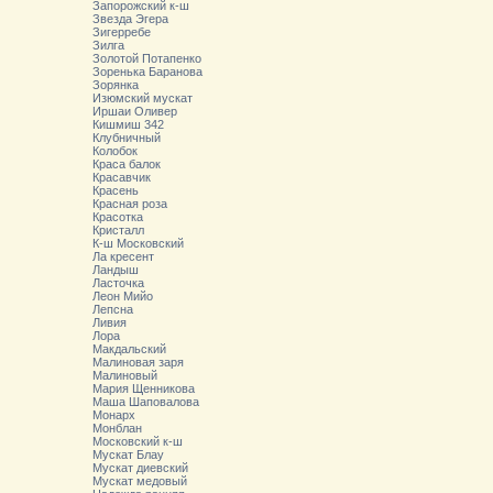
Запорожский к-ш
Звезда Эгера
Зигерребе
Зилга
Золотой Потапенко
Зоренька Баранова
Зорянка
Изюмский мускат
Иршаи Оливер
Кишмиш 342
Клубничный
Колобок
Краса балок
Красавчик
Красень
Красная роза
Красотка
Кристалл
К-ш Московский
Ла кресент
Ландыш
Ласточка
Леон Мийо
Лепсна
Ливия
Лора
Макдальский
Малиновая заря
Малиновый
Мария Щенникова
Маша Шаповалова
Монарх
Монблан
Московский к-ш
Мускат Блау
Мускат диевский
Мускат медовый