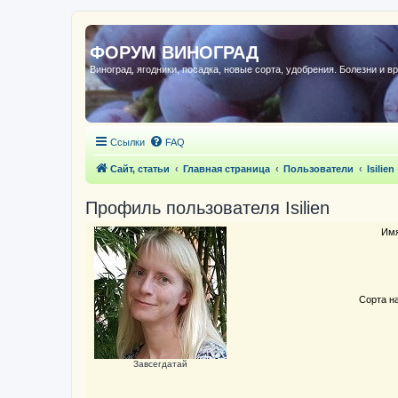
ФОРУМ ВИНОГРАД
Виноград, ягодники, посадка, новые сорта, удобрения. Болезни и в
Ссылки
FAQ
Сайт, статьи
Главная страница
Пользователи
Isilien
Профиль пользователя Isilien
Имя
Сорта н
Завсегдатай