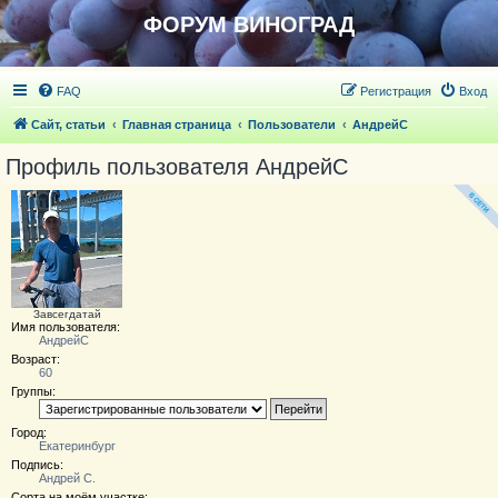
ФОРУМ ВИНОГРАД
FAQ
Регистрация
Вход
Сайт, статьи
Главная страница
Пользователи
АндрейС
Профиль пользователя АндрейС
Завсегдатай
Имя пользователя:
АндрейС
Возраст:
60
Группы:
Город:
Екатеринбург
Подпись:
Андрей С.
Сорта на моём участке: