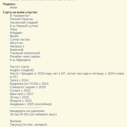
Подпись:
Иван
Сорта на моём участке:
В "прожектах":
Ранний Палыча
Хасанский сладкий
К-ш Черный султан
Лора
Аладдин
Валёк
Супер-экстра
Августин
Амурша 1
Киевский
Таежный обоеполый
Рилайнс пинк сидлис
К-ш Афродита
Растут сорта:
Андрос (подвой)
Настя / Аркадия (с 2018 пару лет в ОГ, потом три года в теплице, с 2024 снова
в ОГ)
Зилга с 2014
Кодрянка (из ТСХА) с 2014
Сомерсет сидлис с 2018
Супага с 2015
Кристалл с 2017
Эстер с 2015
Юодупе с 2015
Академик с 2025 (контейнер)
----------------------------
Кандидаты на удаление:
Эстер (R-65) (не набирает вкус)
Выпали:
Гарольд (не рас, милдью)