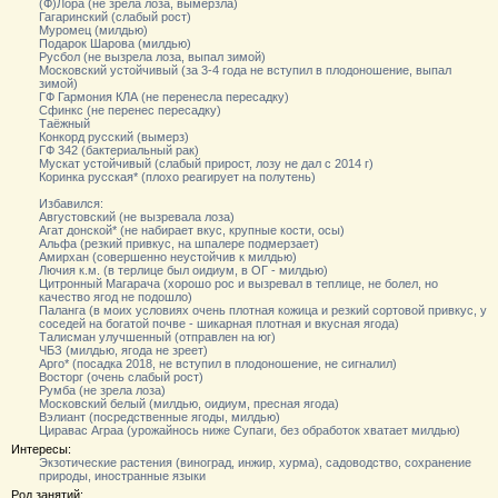
(Ф)Лора (не зрела лоза, вымерзла)
Гагаринский (слабый рост)
Муромец (милдью)
Подарок Шарова (милдью)
Русбол (не вызрела лоза, выпал зимой)
Московский устойчивый (за 3-4 года не вступил в плодоношение, выпал
зимой)
ГФ Гармония КЛА (не перенесла пересадку)
Сфинкс (не перенес пересадку)
Таёжный
Конкорд русский (вымерз)
ГФ 342 (бактериальный рак)
Мускат устойчивый (слабый прирост, лозу не дал с 2014 г)
Коринка русская* (плохо реагирует на полутень)
Избавился:
Августовский (не вызревала лоза)
Агат донской* (не набирает вкус, крупные кости, осы)
Альфа (резкий привкус, на шпалере подмерзает)
Амирхан (совершенно неустойчив к милдью)
Лючия к.м. (в терлице был оидиум, в ОГ - милдью)
Цитронный Магарача (хорошо рос и вызревал в теплице, не болел, но
качество ягод не подошло)
Паланга (в моих условиях очень плотная кожица и резкий сортовой привкус, у
соседей на богатой почве - шикарная плотная и вкусная ягода)
Талисман улучшенный (отправлен на юг)
ЧБЗ (милдью, ягода не зреет)
Арго* (посадка 2018, не вступил в плодоношение, не сигналил)
Восторг (очень слабый рост)
Румба (не зрела лоза)
Московский белый (милдью, оидиум, пресная ягода)
Вэлиант (посредственные ягоды, милдью)
Циравас Аграа (урожайнось ниже Супаги, без обработок хватает милдью)
Интересы:
Экзотические растения (виноград, инжир, хурма), садоводство, сохранение
природы, иностранные языки
Род занятий: