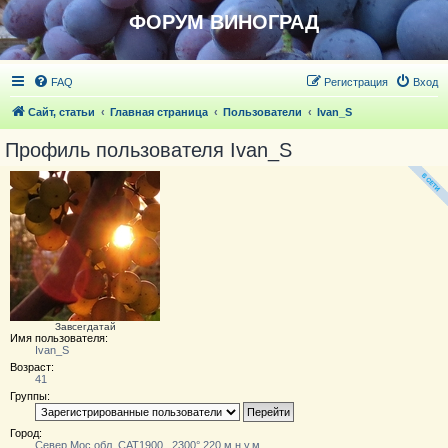
ФОРУМ ВИНОГРАД
FAQ
Регистрация
Вход
Сайт, статьи
Главная страница
Пользователи
Ivan_S
Профиль пользователя Ivan_S
Завсегдатай
Имя пользователя:
Ivan_S
Возраст:
41
Группы:
Город:
Север Мос.обл. САТ1900...2300° 220 м.н.у.м.