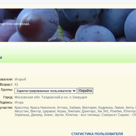
редители винограда.
И
ователя:
ИгорьИ
Возраст:
61
Группы:
Город:
Московская обл. Талдомский р-он, п.Запрудня
Подпись:
Игорь
участке:
Красотка, Краса Никополя, Аттика, Забава, Виктория, Кодрянка, Ливия, Аюта,
Августин, Виктор, Циравас Аграа, Лиепаяс Дзинтарс, Км 342, Ромбик, Юпитер
Зоренька, Джокер, Алекс, Артек, Юпитер - все теплица. Сомерсет Сидлис - ОГ
СТАТИСТИКА ПОЛЬЗОВАТЕЛЯ