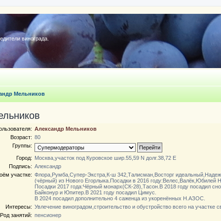
редители винограда.
андр Мельников
ельников
ользователя:
Александр Мельников
Возраст:
80
Группы:
Город:
Москва,участок под Куровское шир.55,59 N долг.38,72 E
Подпись:
Александр
оём участке:
Флора,Румба,Супер-Экстра,К-ш 342,Талисман,Восторг идеальный,Наде
(чёрный) из Нового Егорлыка.Посадки в 2016 году:Велес,Валёк,Юбилей 
Посадки 2017 года:Чёрный монарх(СК-28),Тасон.В 2018 году посадил сн
Байконур и Юпитер.В 2021 году посадил Цимус.
В 2024 посадил дополнительно 4 саженца из укоренённых Н.АЗОС.
Интересы:
Увлечение виноградом,строительство и обустройство всего на участке с
Род занятий:
пенсионер