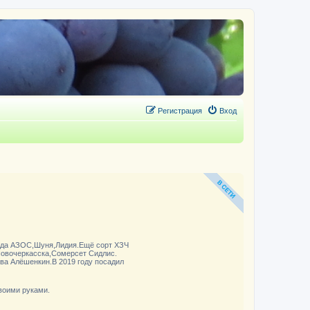
Регистрация
Вход
жда АЗОС,Шуня,Лидия.Ещё сорт ХЗЧ
Новочеркасска,Сомерсет Сидлис.
ова Алёшенкин.В 2019 году посадил
воими руками.