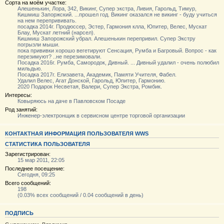
Сорта на моём участке:
Алешенькин, Лора, 342, Викинг, Супер экстра, Ливия, Гарольд, Тимур,
Кишмиш Запоржский. ...прошел год. Викинг оказался не викинг - буду учиться
на нем перепрививать.
посадка 2014г. Продюссер, Эстер, Гармония клла, Юпитер, Велес, Мускат
Блау, Мускат летний (нарсел).
Кишмиш Запорожский убрал. Алешенькин перепривил. Супер Экстру
погрызли мыши.
пока прививки хорошо вегетируют Сенсация, Румба и Багровый. Вопрос - как
перезимуют? ..не перезимовали.
Посадка 2016г. Румба, Самородок, Дивный. ... Дивный удалил - очень полюбил
мильдью.
Посадка 2017г. Елизавета, Академик, Памяти Учителя, Фабел.
Удалил Велес, Агат Донской, Гарольд, Юпитер, Гармонию.
2020 Подарок Несветая, Валери, Супер Экстра, Ромбик.
Интересы:
Ковыряюсь на даче в Павловском Посаде
Род занятий:
Инженер-электронщик в сервисном центре торговой организации
КОНТАКТНАЯ ИНФОРМАЦИЯ ПОЛЬЗОВАТЕЛЯ WWS
СТАТИСТИКА ПОЛЬЗОВАТЕЛЯ
Зарегистрирован:
15 мар 2011, 22:05
Последнее посещение:
Сегодня, 09:25
Всего сообщений:
198
(0.03% всех сообщений / 0.04 сообщений в день)
ПОДПИСЬ