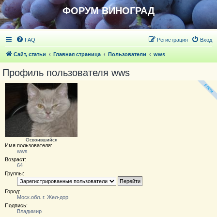
ФОРУМ ВИНОГРАД
FAQ
Регистрация
Вход
Сайт, статьи
Главная страница
Пользователи
wws
Профиль пользователя wws
Освоившийся
Имя пользователя:
wws
Возраст:
64
Группы:
Город:
Моск.обл. г. Жел-дор
Подпись:
Владимир