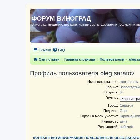
ФОРУМ ВИНОГРАД
Виноград, ягодники, посадка, новые сорта, удобрения. Болезни и в
Ссылки
FAQ
Сайт, статьи
Главная страница
Пользователи
oleg.s
Профиль пользователя oleg.saratov
Имя пользователя:
oleg.saratov
Звание:
Завсегдатай
Возраст:
63
Группы:
Город:
Саратов
Подпись:
Олег
Сорта на моём участке:
Гарольд,Гол
Интересы:
дача
Род занятий:
рабочий
КОНТАКТНАЯ ИНФОРМАЦИЯ ПОЛЬЗОВАТЕЛЯ OLEG.SARATO