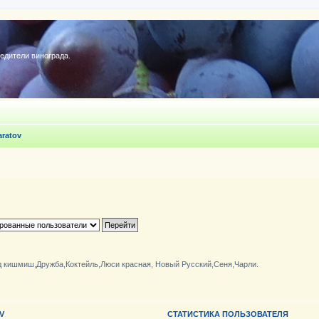
редители винограда.
aratov
д кишмиш,Дружба,Коктейль,Люси красная, Новый Русский,Сеня,Чарли.
V
СТАТИСТИКА ПОЛЬЗОВАТЕЛЯ