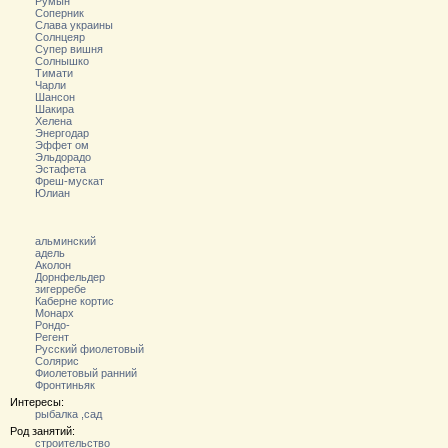
Румын
Соперник
Слава украины
Солнцеяр
Супер вишня
Солнышко
Тимати
Чарли
Шансон
Шакира
Хелена
Энергодар
Эффет ом
Эльдорадо
Эстафета
Фреш-мускат
Юлиан
альминский
адель
Аколон
Дорнфельдер
зигерребе
Каберне кортис
Монарх
Рондо-
Регент
Русский фиолетовый
Солярис
Фиолетовый ранний
Фронтиньяк
Интересы:
рыбалка ,сад
Род занятий:
строительство