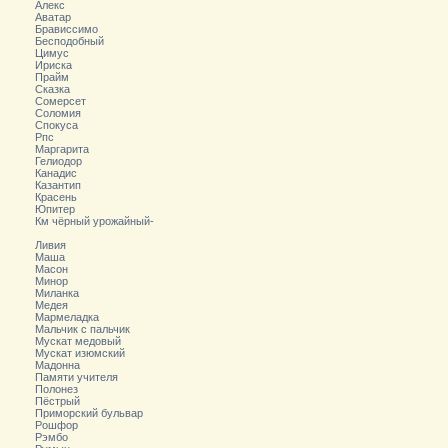
Алекс
Аватар
Брависсимо
Бесподобный
Цимус
Ириска
Прайм
Сказка
Сомерсет
Соломия
Спокуса
Рпс
Маргарита
Гелиодор
Канадис
Казантип
Красень
Юпитер
Км чёрный урожайный-
Ливия
Маша
Масон
Минор
Миланка
Медея
Мармеладка
Мальчик с пальчик
Мускат медовый
Мускат изюмский
Мадонна
Памяти учителя
Полонез
Пёстрый
Приморский бульвар
Рошфор
Рэмбо