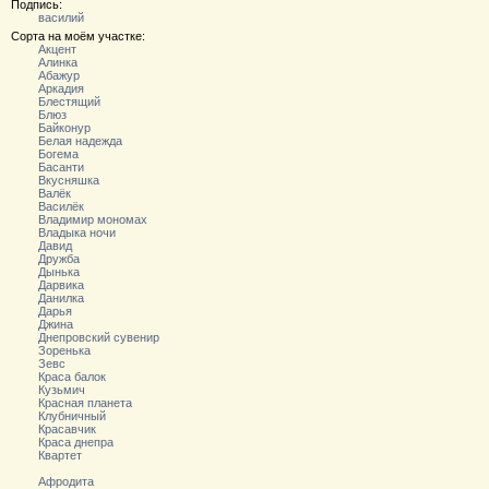
Подпись:
василий
Сорта на моём участке:
Акцент
Алинка
Абажур
Аркадия
Блестящий
Блюз
Байконур
Белая надежда
Богема
Басанти
Вкусняшка
Валёк
Василёк
Владимир мономах
Владыка ночи
Давид
Дружба
Дынька
Дарвика
Данилка
Дарья
Джина
Днепровский сувенир
Зоренька
Зевс
Краса балок
Кузьмич
Красная планета
Клубничный
Красавчик
Краса днепра
Квартет
Афродита