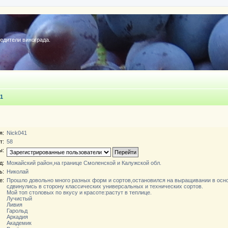
редители винограда.
41
я:
Nick041
т:
58
ы:
д:
Можайский район,на границе Смоленской и Калужской обл.
ь:
Николай
е:
Прошло довольно много разных форм и сортов,остановился на выращивании в осно
сдвинулись в сторону классических универсальных и технических сортов.
Мой топ столовых по вкусу и красоте:растут в теплице.
Лучистый
Ливия
Гарольд
Аркадия
Академик