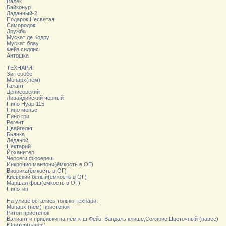
Валёк
Байконур
Ладанный-2
Подарок Несветая
Самородок
Дружба
Мускат де Кодру
Мускат блау
Фейз сидлис
Антошка
ТЕХНАРИ:
Зиггеребе
Монарх(нем)
Галант
Денисовский
Ливайдийский чёрный
Пино Нуар 115
Пино менье
Пино гри
Регент
Цвайгельт
Бьянка
Ледяной
Нектарий
Йоханитер
Черсеги фюсереш
Инкрочио манзони(ёмкость в ОГ)
Виорика(ёмкость в ОГ)
Киевский белый(ёмкость в ОГ)
Маршал фош(ёмкость в ОГ)
Пинотин
На улице остались только технари:
Монарх (нем) пристенок
Ритон пристенок
Вэлиант и прививки на нём к-ш Фейз, Вандаль клише,Солярис,Цветочный (навес)
Юпитер(навес)