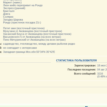
Маркет (навес)
Лион мийо перепривит на Рондо
Экспресс(ранний)
Кристалл
Довга
Солярис
Загадка Шарова
Рондо (пристенок посадка 21г.)
Петит ами (восточный пристенок)
Мукузани от Акованцева (восточный пристенок)
Хасанский Боуса от Акованцева (восточный пристенок)
Васьковского 5 от Акованцева (на всех ветрах)
Пино Мичуринский от Акованцева (на всех ветрах)
ы:
садоводство, пчеловодство, между делами рыболов редко
й:
не совпадает с интересами
а:
Западная граница Мск.обл.55°34'N 35°42'E
СТАТИСТИКА ПОЛЬЗОВАТЕЛЯ
Зарегистрирован:
18 июл 
Последнее посещение:
04 авг 2
Всего сообщений:
3216
(0.48% 