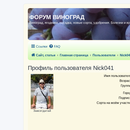
ФОРУМ ВИНОГРАД
Виноград, ягодники, посадка, новые сорта, удобрения. Болезни и в
Ссылки
FAQ
Сайт, статьи
Главная страница
Пользователи
Nick0
Профиль пользователя Nick041
Имя пользовател
Возрас
Групп
Горо
Подпис
Сорта на моём участк
Завсегдатай