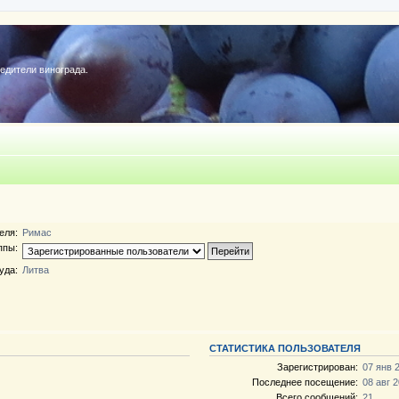
редители винограда.
еля:
Римас
ппы:
уда:
Литва
СТАТИСТИКА ПОЛЬЗОВАТЕЛЯ
Зарегистрирован:
07 янв 
Последнее посещение:
08 авг 2
Всего сообщений:
21