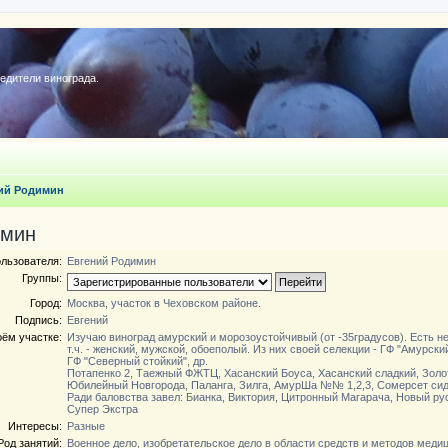
редители винограда.
ий Родимин
имин
льзователя:
Евгений Родимин
Группы:
Город:
Москва, участок в Чеховском районе.
Подпись:
Евгений
оём участке:
Изучаю виноград амурский и морозоустойчивый (от -35градусов). Есть н
т.ч. - женский, мужской, обоеполый. Из них своей селекции - ГФ "Амурски
ГФ "Северный стойкий", др.
Потапенко 2, Таежный ФЖТЦ, Хасанский Боуса, Хасанский сладкий, Золот
Юбилейный Новгорода, Паланга, Зилга, АмурШа №№ 1,2,3, Сомерсет си
Ради баловства завел: Бианка, Виктория, Цитронный Магарача, Новый рус
Супер Экстра
Интересы:
Разные
Род занятий:
Военное дело, изобретательское дело в области средств и методов медиц