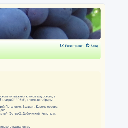
Регистрация
Вход
есколько таёжных клонов амурского, в
й сладкий", "РЕМ", сложные гибриды -
ой Потапенко, Вэлиант, Король севера,
длис
ский, Эстер-2, Дублянский, Кристалл,
инского назначения.